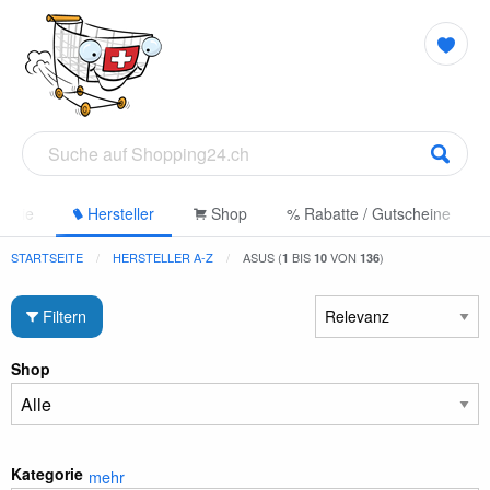
gorie
Hersteller
Shop
% Rabatte / Gutscheine
STARTSEITE
HERSTELLER A-Z
ASUS (
BIS
VON
)
1
10
136
Filtern
Shop
Kategorie
mehr