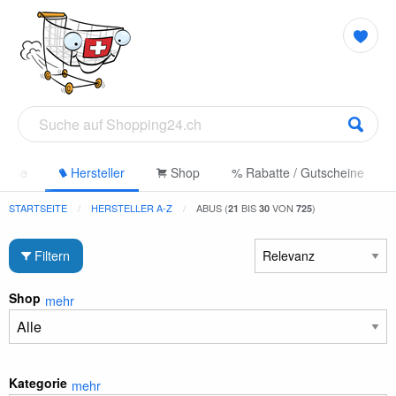
gorie
Hersteller
Shop
% Rabatte / Gutscheine
STARTSEITE
HERSTELLER A-Z
ABUS (
BIS
VON
)
21
30
725
Filtern
Shop
mehr
Kategorie
mehr