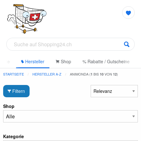
gorie
Hersteller
Shop
% Rabatte / Gutscheine
STARTSEITE
HERSTELLER A-Z
ANIMONDA (
BIS
VON
)
1
10
12
Filtern
Shop
Kategorie