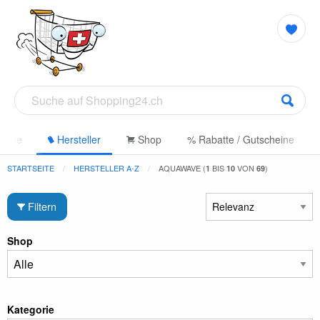
gorie
Hersteller
Shop
% Rabatte / Gutscheine
STARTSEITE
HERSTELLER A-Z
AQUAWAVE (
BIS
VON
)
1
10
69
Filtern
Shop
Kategorie