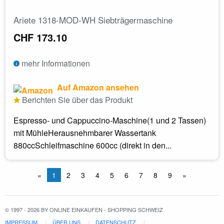
Ariete 1318-MOD-WH Siebträgermaschine
CHF 173.10
mehr Informationen
Auf Amazon ansehen
Berichten Sie über das Produkt
Espresso- und Cappuccino-Maschine(1 und 2 Tassen)
mit MühleHerausnehmbarer Wassertank
880ccSchleifmaschine 600cc (direkt in den...
«
1
2
3
4
5
6
7
8
9
»
© 1997 - 2026 BY ONLINE EINKAUFEN - SHOPPING SCHWEIZ
IMPRESSUM
ÜBER UNS
DATENSCHUTZ