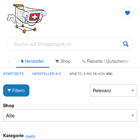
gorie
Hersteller
Shop
% Rabatte / Gutscheine
STARTSEITE
HERSTELLER A-Z
ARIETE (
BIS
VON
)
1
10
408
Filtern
Shop
Kategorie
mehr