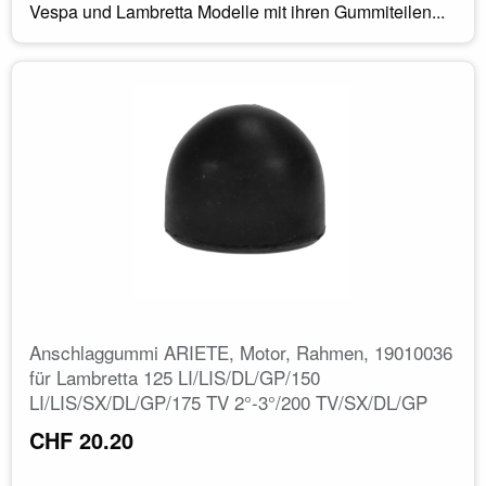
Vespa und Lambretta Modelle mit ihren Gummiteilen...
Anschlaggummi ARIETE, Motor, Rahmen, 19010036
für Lambretta 125 LI/LIS/DL/GP/150
LI/LIS/SX/DL/GP/175 TV 2°-3°/200 TV/SX/DL/GP
CHF 20.20