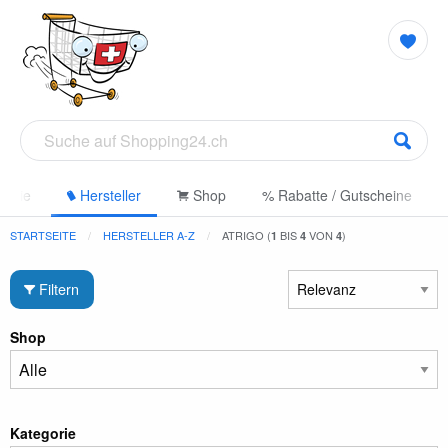
gorie
Hersteller
Shop
% Rabatte / Gutscheine
STARTSEITE
HERSTELLER A-Z
ATRIGO (
BIS
VON
)
1
4
4
Filtern
Shop
Kategorie