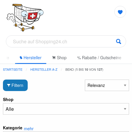
gorie
Hersteller
Shop
% Rabatte / Gutscheine
STARTSEITE
HERSTELLER A-Z
BEKO (
BIS
VON
)
1
10
127
Filtern
Shop
Kategorie
mehr