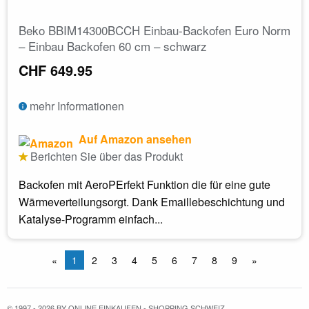
Beko BBIM14300BCCH Einbau-Backofen Euro Norm
– Einbau Backofen 60 cm – schwarz
CHF 649.95
mehr Informationen
Auf Amazon ansehen
Berichten Sie über das Produkt
Backofen mit AeroPErfekt Funktion die für eine gute
Wärmeverteilungsorgt. Dank Emaillebeschichtung und
Katalyse-Programm einfach...
«
1
2
3
4
5
6
7
8
9
»
© 1997 - 2026 BY ONLINE EINKAUFEN - SHOPPING SCHWEIZ