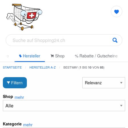
gorie
Hersteller
Shop
% Rabatte / Gutscheine
STARTSEITE
HERSTELLER A-Z
BESTWAY (
BIS
VON
)
1
10
85
Filtern
Shop
mehr
Kategorie
mehr