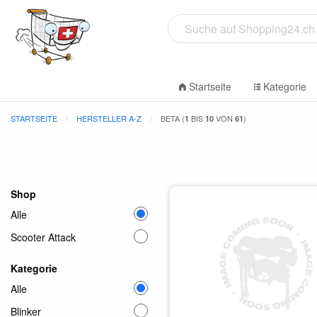
Startseite
Kategorie
STARTSEITE
HERSTELLER A-Z
BETA (
BIS
VON
)
1
10
61
Shop
Alle
Scooter Attack
Kategorie
Alle
Blinker