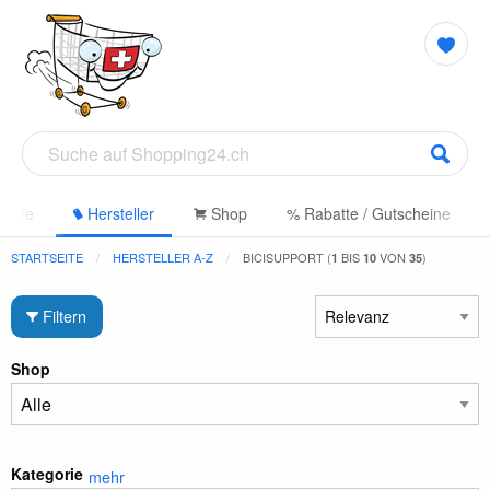
gorie
Hersteller
Shop
% Rabatte / Gutscheine
STARTSEITE
HERSTELLER A-Z
BICISUPPORT (
BIS
VON
)
1
10
35
Filtern
Shop
Kategorie
mehr