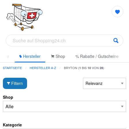
gorie
Hersteller
Shop
% Rabatte / Gutscheine
STARTSEITE
HERSTELLER A-Z
BRYTON (
BIS
VON
)
1
10
28
Filtern
Shop
Kategorie