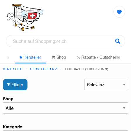
gorie
Hersteller
Shop
% Rabatte / Gutscheine
STARTSEITE
HERSTELLER A-Z
COOCAZOO (
BIS
VON
)
1
9
9
Filtern
Shop
Kategorie