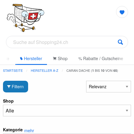
gorie
Hersteller
Shop
% Rabatte / Gutscheine
STARTSEITE
HERSTELLER A-Z
CARAN DACHE (
BIS
VON
)
1
10
65
Filtern
Shop
Kategorie
mehr