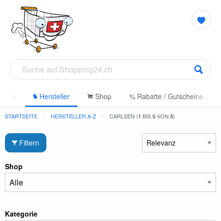
gorie
Hersteller
Shop
% Rabatte / Gutscheine
STARTSEITE
HERSTELLER A-Z
CARLSEN (
BIS
VON
)
1
5
5
Filtern
Shop
Kategorie