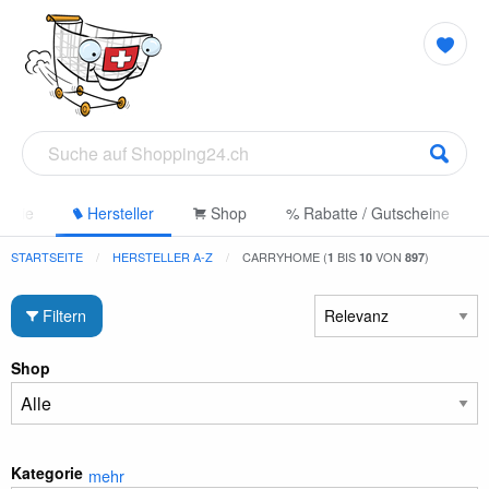
gorie
Hersteller
Shop
% Rabatte / Gutscheine
STARTSEITE
HERSTELLER A-Z
CARRYHOME (
BIS
VON
)
1
10
897
Filtern
Shop
Kategorie
mehr