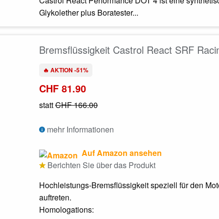
Castrol React Performance DOT 4 ist eine synthetis
Glykolether plus Boratester...
Bremsflüssigkeit Castrol React SRF Rac
🔥 AKTION -51%
CHF 81.90
statt
CHF 166.00
mehr Informationen
Auf Amazon ansehen
Berichten Sie über das Produkt
Hochleistungs-Bremsflüssigkeit speziell für den M
auftreten.
Homologations: