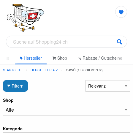
gorie
Hersteller
Shop
% Rabatte / Gutscheine
STARTSEITE
HERSTELLER A-Z
CAWÖ (
BIS
VON
)
1
10
36
Filtern
Shop
Kategorie