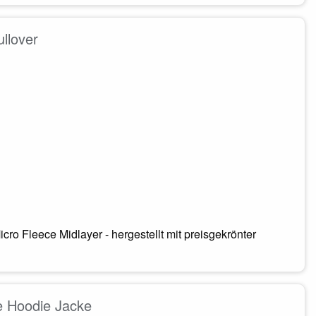
llover
o Fleece Midlayer - hergestellt mit preisgekrönter
e Hoodie Jacke