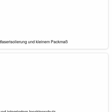
tfaserisolierung und kleinem Packmaß
und integriertem Insektenschutz