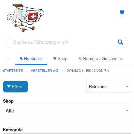
gorie
Hersteller
Shop
% Rabatte / Gutscheine
STARTSEITE
HERSTELLER A-Z
DYNAMIC (
BIS
VON
)
1
10
71
Filtern
Shop
Kategorie