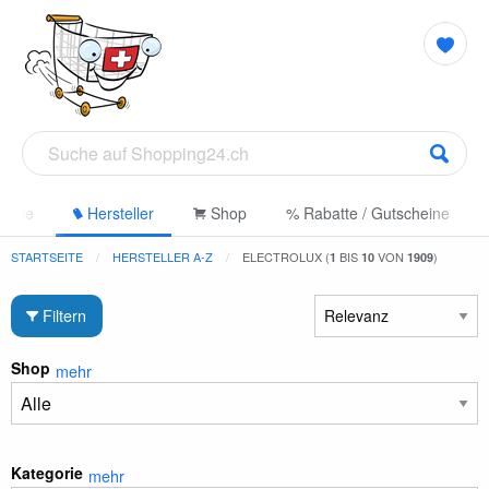
gorie
Hersteller
Shop
% Rabatte / Gutscheine
STARTSEITE
HERSTELLER A-Z
ELECTROLUX (
BIS
VON
)
1
10
1909
Filtern
Shop
mehr
Kategorie
mehr