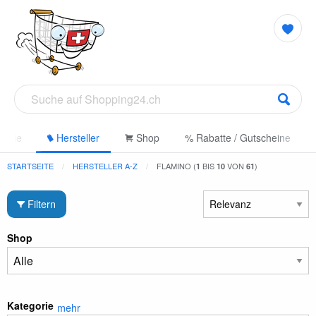
gorie
Hersteller
Shop
% Rabatte / Gutscheine
STARTSEITE
HERSTELLER A-Z
FLAMINO (
BIS
VON
)
1
10
61
Filtern
Shop
Kategorie
mehr