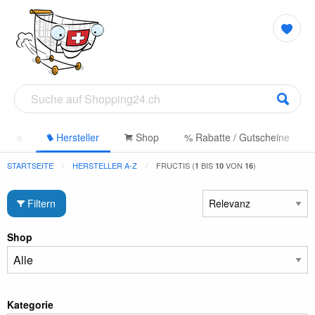
gorie
Hersteller
Shop
% Rabatte / Gutscheine
STARTSEITE
HERSTELLER A-Z
FRUCTIS (
BIS
VON
)
1
10
16
Filtern
Shop
Kategorie