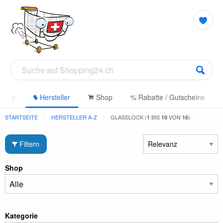
gorie
Hersteller
Shop
% Rabatte / Gutscheine
STARTSEITE
HERSTELLER A-Z
GLASSLOCK (
BIS
VON
)
1
10
16
Filtern
Shop
Kategorie