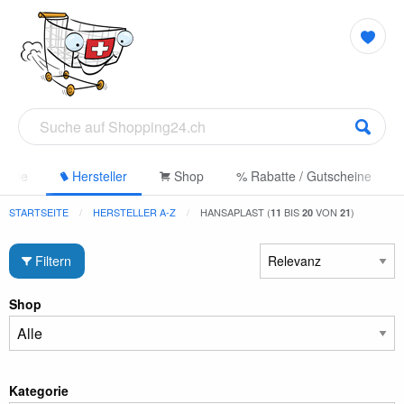
gorie
Hersteller
Shop
% Rabatte / Gutscheine
STARTSEITE
HERSTELLER A-Z
HANSAPLAST (
BIS
VON
)
11
20
21
Filtern
Shop
Kategorie