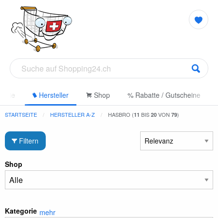
gorie
Hersteller
Shop
% Rabatte / Gutscheine
STARTSEITE
HERSTELLER A-Z
HASBRO (
BIS
VON
)
11
20
79
Filtern
Shop
Kategorie
mehr