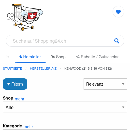
gorie
Hersteller
Shop
% Rabatte / Gutscheine
STARTSEITE
HERSTELLER A-Z
KENWOOD (
BIS
VON
)
21
30
332
Filtern
Shop
mehr
Kategorie
mehr