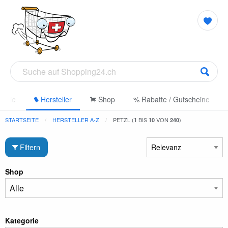
gorie
Hersteller
Shop
% Rabatte / Gutscheine
STARTSEITE
HERSTELLER A-Z
PETZL (
BIS
VON
)
1
10
240
Filtern
Shop
Kategorie