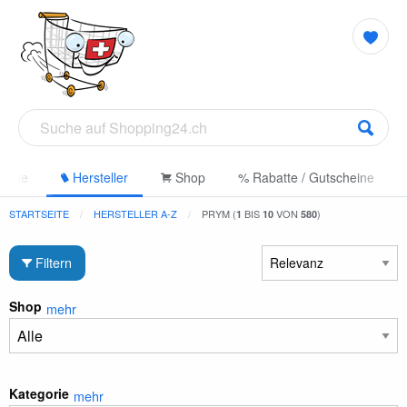
gorie
Hersteller
Shop
% Rabatte / Gutscheine
STARTSEITE
HERSTELLER A-Z
PRYM (
BIS
VON
)
1
10
580
Filtern
Shop
mehr
Kategorie
mehr