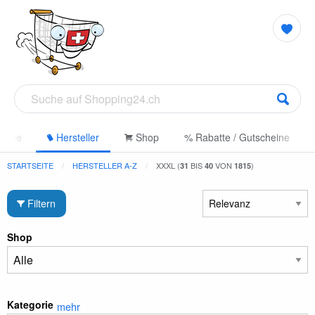
gorie
Hersteller
Shop
% Rabatte / Gutscheine
STARTSEITE
HERSTELLER A-Z
XXXL (
BIS
VON
)
31
40
1815
Filtern
Shop
Kategorie
mehr