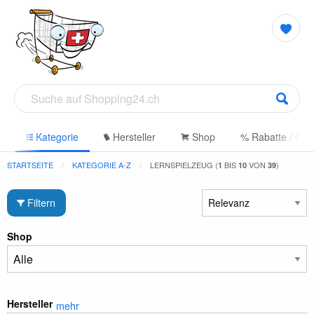
e
Kategorie
Hersteller
Shop
% Rabatte / Gut
STARTSEITE
KATEGORIE A-Z
LERNSPIELZEUG (
BIS
VON
)
1
10
39
Filtern
Shop
Hersteller
mehr