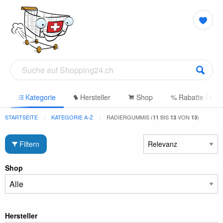
e
Kategorie
Hersteller
Shop
% Rabatte / Gut
STARTSEITE
KATEGORIE A-Z
RADIERGUMMIS (
BIS
VON
)
11
13
13
Filtern
Shop
Hersteller