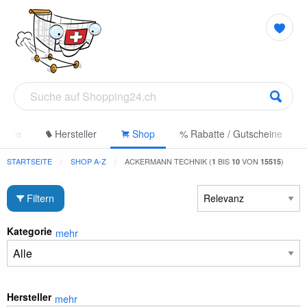
gorie
Hersteller
Shop
% Rabatte / Gutscheine
STARTSEITE
SHOP A-Z
ACKERMANN TECHNIK (
BIS
VON
)
1
10
15515
Filtern
Kategorie
mehr
Hersteller
mehr