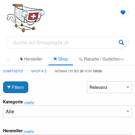
gorie
Hersteller
Shop
% Rabatte / Gutscheine
STARTSEITE
SHOP A-Z
MÖMAX (
BIS
VON
)
11
20
10035
Filtern
Kategorie
mehr
Hersteller
mehr