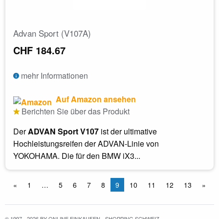
Advan Sport (V107A)
CHF 184.67
mehr Informationen
Auf Amazon ansehen
Berichten Sie über das Produkt
Der
ADVAN Sport V107
ist der ultimative
Hochleistungsreifen der ADVAN-Linie von
YOKOHAMA. Die für den BMW iX3...
«
1
…
5
6
7
8
9
10
11
12
13
»
© 1997 - 2026 BY ONLINE EINKAUFEN - SHOPPING SCHWEIZ