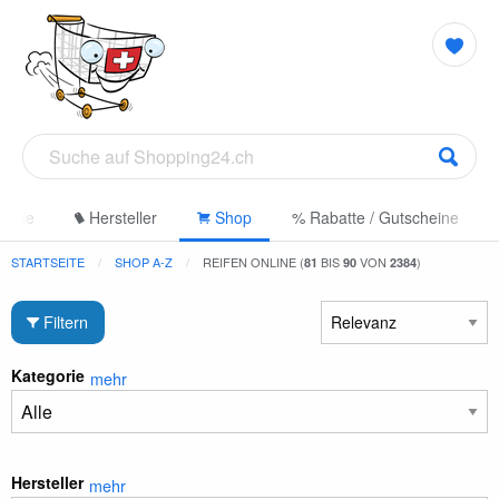
gorie
Hersteller
Shop
% Rabatte / Gutscheine
STARTSEITE
SHOP A-Z
REIFEN ONLINE (
BIS
VON
)
81
90
2384
Filtern
Kategorie
mehr
Hersteller
mehr