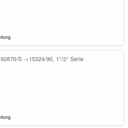
eitung
 92876/S ->15324/90, 1°/2° Serie
eitung