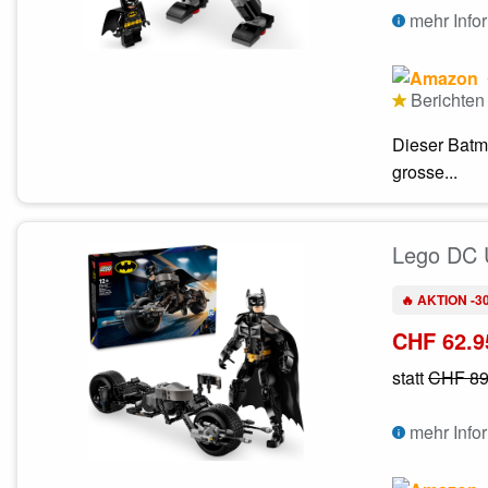
mehr Info
Berichten 
Dieser Batma
grosse...
Lego DC 
🔥 AKTION -3
CHF 62.9
statt
CHF 89
mehr Info