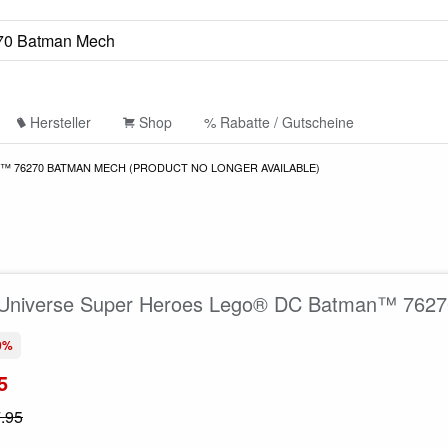
Hersteller
Shop
% Rabatte / Gutscheine
™ 76270 BATMAN MECH (PRODUCT NO LONGER AVAILABLE)
Universe Super Heroes Lego® DC Batman™ 762
0%
5
.95