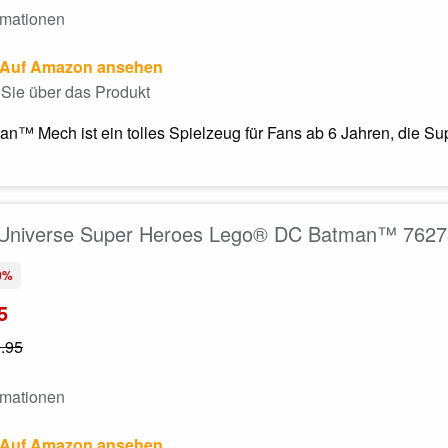
rmationen
Auf Amazon ansehen
Sie über das Produkt
n™ Mech ist ein tolles Spielzeug für Fans ab 6 Jahren, die Su
Universe Super Heroes Lego® DC Batman™ 76273
0%
5
.95
rmationen
Auf Amazon ansehen