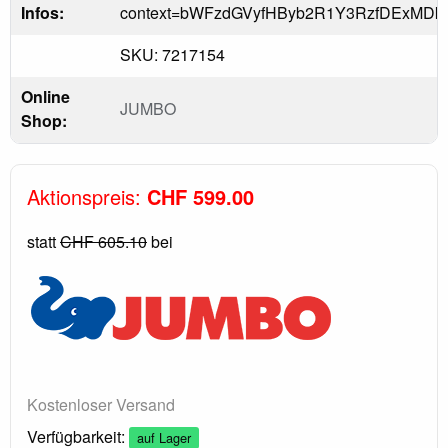
Infos:
context=bWFzdGVyfHByb2R1Y3RzfDExM
SKU: 7217154
Online
JUMBO
Shop:
Aktionspreis:
CHF 599.00
statt
CHF 605.10
bei
Kostenloser Versand
Verfügbarkeit:
auf Lager