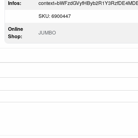
Infos:
context=bWFzdGVyfHByb2R1Y3RzfDE4M
SKU: 6900447
Online
JUMBO
Shop: