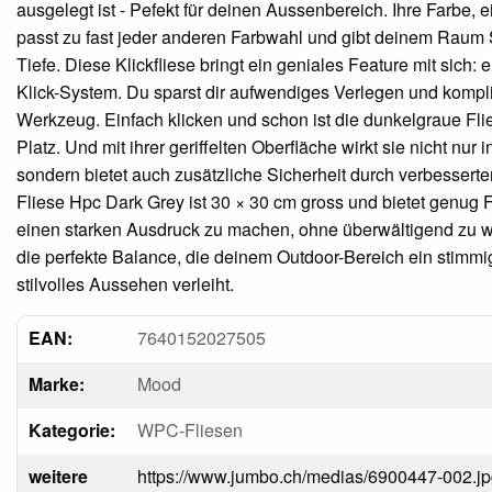
ausgelegt ist - Pefekt für deinen Aussenbereich. Ihre Farbe, ei
passt zu fast jeder anderen Farbwahl und gibt deinem Raum
Tiefe. Diese Klickfliese bringt ein geniales Feature mit sich: 
Klick-System. Du sparst dir aufwendiges Verlegen und kompli
Werkzeug. Einfach klicken und schon ist die dunkelgraue Fli
Platz. Und mit ihrer geriffelten Oberfläche wirkt sie nicht nur i
sondern bietet auch zusätzliche Sicherheit durch verbesserte
Fliese Hpc Dark Grey ist 30 × 30 cm gross und bietet genug 
einen starken Ausdruck zu machen, ohne überwältigend zu wi
die perfekte Balance, die deinem Outdoor-Bereich ein stimm
stilvolles Aussehen verleiht.
EAN:
7640152027505
Marke:
Mood
Kategorie:
WPC-Fliesen
weitere
https://www.jumbo.ch/medias/6900447-002.j