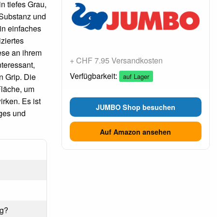
n tiefes Grau,
 Substanz und
ein einfaches
ziertes
ese an ihrem
+ CHF 7.95 Versandkosten
nteressant,
Verfügbarkeit:
n Grip. Die
auf Lager
Fläche, um
rken. Es ist
JUMBO Shop besuchen
iges und
Auf Amazon ansehen
pg?