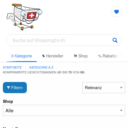
e
Kategorie
Hersteller
Shop
% Rabatte / Gut
STARTSEITE
KATEGORIE A-Z
KOMPRIMIERTE GESICHTSMASKEN (
BIS
VON
)
61
70
98
Filtern
Shop